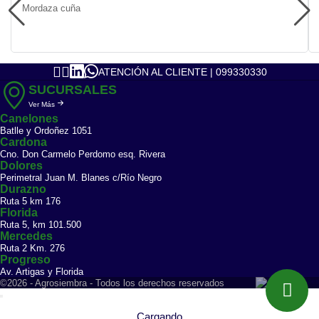
Mordaza cuña
ATENCIÓN AL CLIENTE | 099330330
SUCURSALES
Ver Más
Canelones
Batlle y Ordoñez 1051
Cardona
Cno. Don Carmelo Perdomo esq. Rivera
Dolores
Perimetral Juan M. Blanes c/Río Negro
Durazno
Ruta 5 km 176
Florida
Ruta 5, km 101.500
Mercedes
Ruta 2 Km. 276
Progreso
Av. Artigas y Florida
©2026 - Agrosiembra - Todos los derechos reservados
Cargando