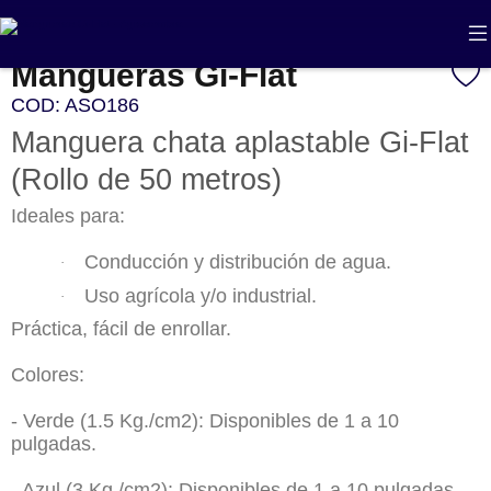
Inicio
Ferretería agrícola
Riego
Mangueras Gi-Flat
COD: ASO186
Manguera chata aplastable Gi-Flat
(Rollo de 50 metros)
Ideales para:
Conducción y distribución de agua.
·
Uso agrícola y/o industrial.
·
Práctica, fácil de enrollar.
Colores:
- Verde (1.5 Kg./cm2):
Disponibles de 1 a 10
pulgadas.
- Azul (3 Kg./cm2):
Disponibles de 1 a 10 pulgadas.