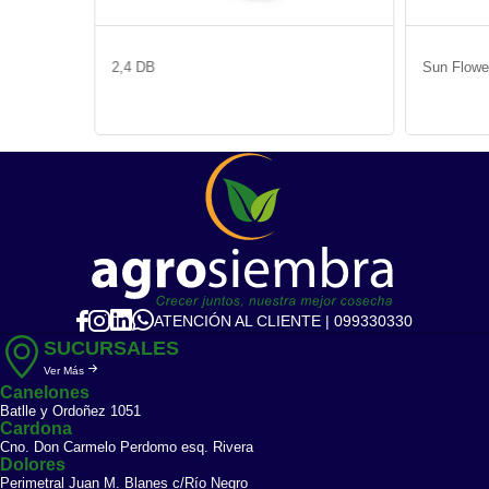
2,4 DB
Sun Flow
ATENCIÓN AL CLIENTE | 099330330
SUCURSALES
Ver Más
Canelones
Batlle y Ordoñez 1051
Cardona
Cno. Don Carmelo Perdomo esq. Rivera
Dolores
Perimetral Juan M. Blanes c/Río Negro